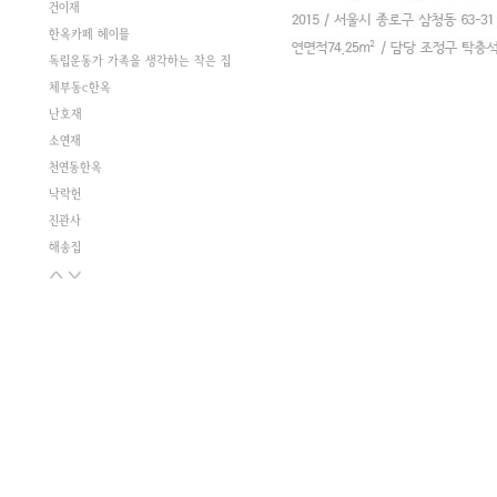
건이재
한옥카페 헤이믈
독립운동가 가족을 생각하는 작은 집
체부동c한옥
난호재
소연재
천연동한옥
낙락헌
진관사
해송집
삼청동 카페 호세
누하동 한옥
가회동p
몽천재
진관사 템플스테이 역사관
학이재
함양재
임재양 외과
하선재