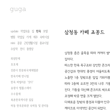
update
작업모음
집
한옥
호텔
병원
작업실
가게
제주
숙박시설
mini
공공
근린생활시설
종교시설
수상작
전시
동영상
희성만재
호호재
진관사 한문화국제체험관
한옥카페 만나밀
한옥 파빌리온 '짓다'
송광사 템플스테이
수수꽃재
북촌한옥역사관 집집
하동 한옥문화관 숙박동 및 관리동