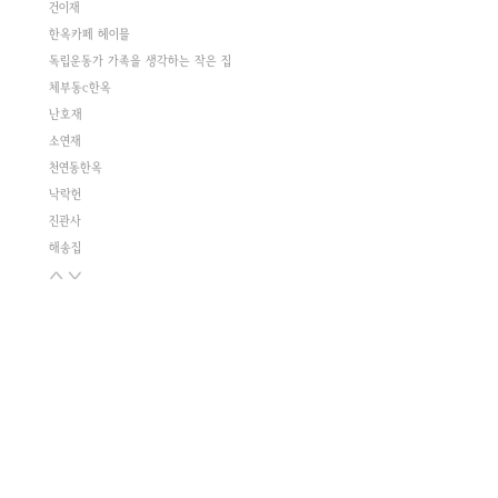
건이재
한옥카페 헤이믈
독립운동가 가족을 생각하는 작은 집
체부동c한옥
난호재
소연재
천연동한옥
낙락헌
진관사
해송집
삼청동 카페 호세
누하동 한옥
가회동p
몽천재
진관사 템플스테이 역사관
학이재
함양재
임재양 외과
하선재