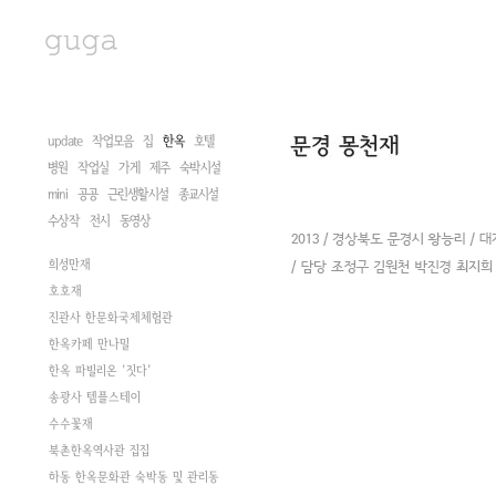
update
작업모음
집
한옥
호텔
병원
작업실
가게
제주
숙박시설
mini
공공
근린생활시설
종교시설
수상작
전시
동영상
희성만재
호호재
진관사 한문화국제체험관
한옥카페 만나밀
한옥 파빌리온 '짓다'
송광사 템플스테이
수수꽃재
북촌한옥역사관 집집
하동 한옥문화관 숙박동 및 관리동