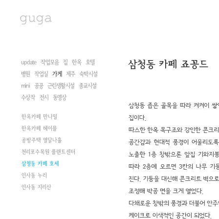
update
작업모음
집
한옥
호텔
병원
작업실
가게
제주
숙박시설
mini
공공
근린생활시설
종교시설
수상작
전시
동영상
한옥카페 만나밀
한옥카페 헤이믈
공방주택 열달나흘
천리포수목원 플랜트센터
삼청동 카페 호세
인사동 누리
인사동 지리산