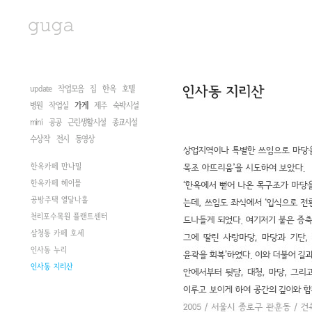
update
작업모음
집
한옥
호텔
병원
작업실
가게
제주
숙박시설
mini
공공
근린생활시설
종교시설
수상작
전시
동영상
한옥카페 만나밀
한옥카페 헤이믈
공방주택 열달나흘
천리포수목원 플랜트센터
삼청동 카페 호세
인사동 누리
인사동 지리산