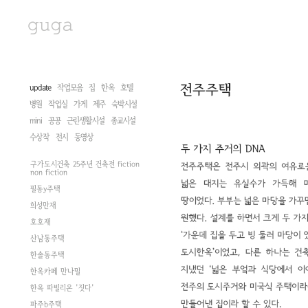
update
작업모음
집
한옥
호텔
병원
작업실
가게
제주
숙박시설
mini
공공
근린생활시설
종교시설
수상작
전시
동영상
구가도시건축 25주년 건축전 fiction
non fiction
필동y주택
희성만재
호호재
산남동주택
한솔동주택
한옥카페 만나밀
한옥 파빌리온 '짓다'
파주b주택