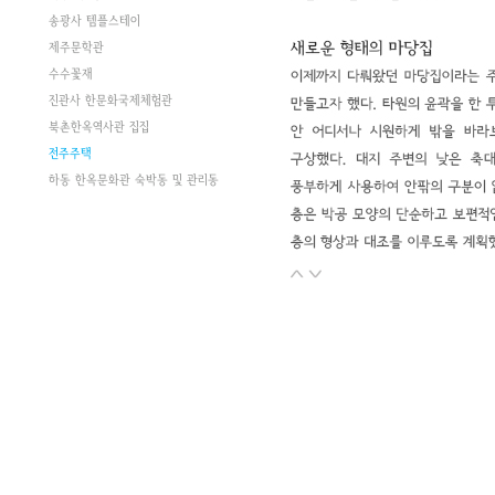
송광사 템플스테이
제주문학관
수수꽃재
진관사 한문화국제체험관
북촌한옥역사관 집집
전주주택
하동 한옥문화관 숙박동 및 관리동